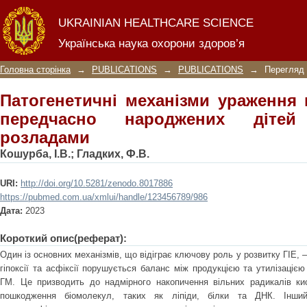
Патогенетичні механізми ураж
UKRAINIAN HEALTHCARE SCIENCE
народжених дітей з дихальними роз
Українська наука охорони здоров’я
Головна сторінка
→
PUBLICATIONS
→
PUBLICATIONS
→
Перегляд 
Патогенетичні механізми ураження 
передчасно народжених діте
розладами
Кошурба, І.В.
;
Гладких, Ф.В.
URI:
http://doi.org/10.5281/zenodo.8017886
https://pubmed.com.ua/xmlui/handle/123456789/986
Дата:
2023
Короткий опис(реферат):
Один із основних механізмів, що відіграє ключову роль у розвитку ГІЕ, 
гіпоксії та асфіксії порушується баланс між продукцією та утилізацією
ГМ. Це призводить до надмірного накопичення вільних радикалів ки
пошкодження біомолекул, таких як ліпіди, білки та ДНК. Інши