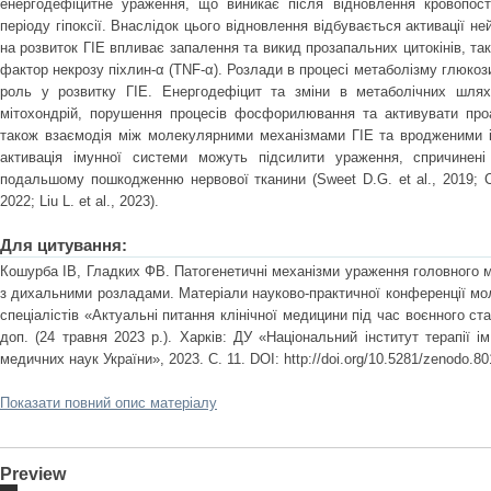
енергодефіцитне ураження, що виникає після відновлення кровопос
періоду гіпоксії. Внаслідок цього відновлення відбувається активації не
на розвиток ГІЕ впливає запалення та викид прозапальних цитокінів, таки
фактор некрозу піхлин-α (TNF-α). Розлади в процесі метаболізму глюкози
роль у розвитку ГІЕ. Енергодефіцит та зміни в метаболічних шля
мітохондрій, порушення процесів фосфорилювання та активувати проа
також взаємодія між молекулярними механізмами ГІЕ та вродженими і
активація імунної системи можуть підсилити ураження, спричинені
подальшому пошкодженню нервової тканини (Sweet D.G. et al., 2019; Chi
2022; Liu L. et al., 2023).
Для цитування:
Кошурба ІВ, Гладких ФВ. Патогенетичні механізми ураження головного 
з дихальними розладами. Матеріали науково-практичної конференції мо
спеціалістів «Актуальні питання клінічної медицини під час воєнного ст
доп. (24 травня 2023 р.). Харків: ДУ «Національний інститут терапії і
медичних наук України», 2023. С. 11. DOI: http://doi.org/10.5281/zenodo.8
Показати повний опис матеріалу
Preview