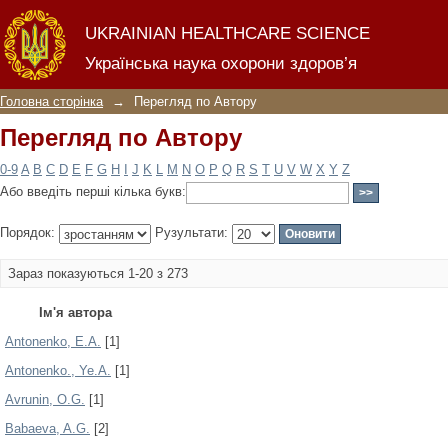
Перегляд по Автору
UKRAINIAN HEALTHCARE SCIENCE
Українська наука охорони здоров’я
Головна сторінка
→
Перегляд по Автору
Перегляд по Автору
0-9
A
B
C
D
E
F
G
H
I
J
K
L
M
N
O
P
Q
R
S
T
U
V
W
X
Y
Z
Або введіть перші кілька букв:
Порядок:
Рузультати:
Зараз показуються 1-20 з 273
Ім'я автора
Antonenko, E.A.
[1]
Antonenko., Ye.A.
[1]
Avrunin, O.G.
[1]
Babaeva, A.G.
[2]