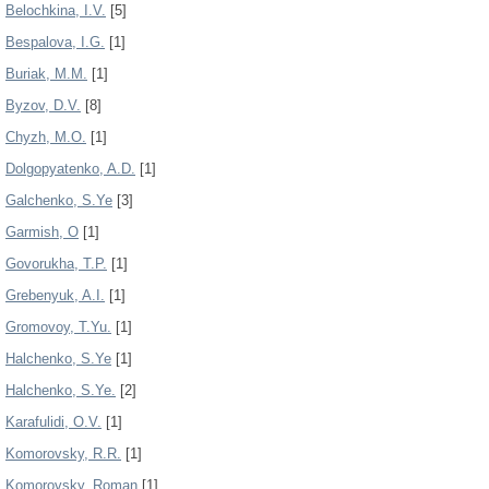
Belochkina, I.V.
[5]
Bespalova, I.G.
[1]
Buriak, M.M.
[1]
Byzov, D.V.
[8]
Chyzh, M.O.
[1]
Dolgopyatenko, A.D.
[1]
Galchenko, S.Ye
[3]
Garmish, O
[1]
Govorukha, T.P.
[1]
Grebenyuk, A.I.
[1]
Gromovoy, T.Yu.
[1]
Halchenko, S.Ye
[1]
Halchenko, S.Ye.
[2]
Karafulidi, O.V.
[1]
Komorovsky, R.R.
[1]
Komorovsky, Roman
[1]