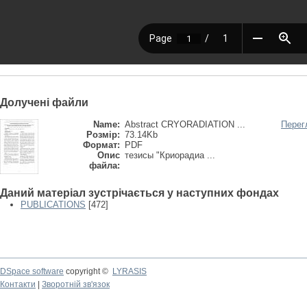
Долучені файли
Name:
Abstract CRYORADIATION ...
Перег
Розмір:
73.14Kb
Формат:
PDF
Опис
тезисы "Криорадиа ...
файла:
Даний матеріал зустрічається у наступних фондах
PUBLICATIONS
[472]
DSpace software
copyright ©
LYRASIS
Контакти
|
Зворотній зв'язок