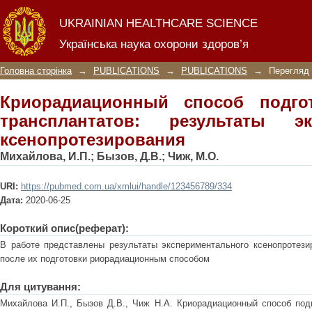
Криорадиационный способ подг
UKRAINIAN HEALTHCARE SCIENCE
результаты экспериментального кс
Українська наука охорони здоров’я
Головна сторінка
→
PUBLICATIONS
→
PUBLICATIONS
→
Перегляд 
Криорадиационный способ подго
трансплантатов: результаты эк
ксенопротезирования
Михайлова, И.П.
;
Бызов, Д.В.
;
Чиж, М.О.
URI:
https://pubmed.com.ua/xmlui/handle/123456789/334
Дата:
2020-06-25
Короткий опис(реферат):
В работе представлены результаты экспериментального ксенопротези
после их подготовки риорадиационным способом
Для цитування:
Михайлова И.П., Бызов Д.В., Чиж Н.А. Криорадиационный способ подг