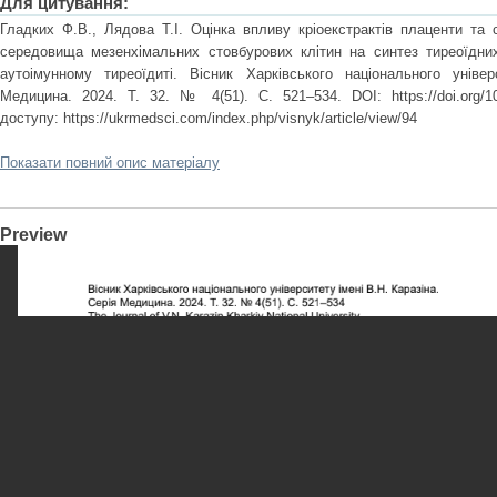
Для цитування:
Гладких Ф.В., Лядова Т.І. Оцінка впливу кріоекстрактів плаценти та 
середовища мезенхімальних стовбурових клітин на синтез тиреоїдни
аутоімунному тиреоїдиті. Вісник Харківського національного універ
Медицина. 2024. Т. 32. № 4(51). С. 521–534. DOI: https://doi.org/10
доступу: https://ukrmedsci.com/index.php/visnyk/article/view/94
Показати повний опис матеріалу
Preview