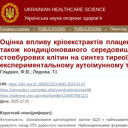
Оцінка впливу кріоекстракті
UKRAINIAN HEALTHCARE SCIENCE
кондиціонованого середовища мезен
Українська наука охорони здоров’я
тиреоїдних гормонів при експериме
Головна сторінка
→
PUBLICATIONS
→
PUBLICATIONS
→
Перегляд 
Оцінка впливу кріоекстрактів плацен
також кондиціонованого середови
стовбурових клітин на синтез тирео
експериментальному аутоімунному т
Гладких, Ф.В.
;
Лядова, Т.І.
URI:
https://doi.org/10.26565/2313-6693-2024-51-07
https://ukrmedsci.com/index.php/visnyk/article/view/94
https://pubmed.com.ua/xmlui/handle/123456789/1121
Дата:
2025-12-25
Короткий опис(реферат):
Актуальність. Захворювання щитоподібної залози (ЩЗ) є найпоширен
уражують понад 10% дорослого населення. Найпоширенішими формами а