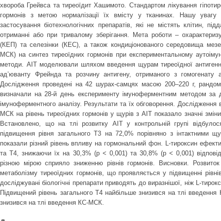
хвороба Грейвса та тиреоїдит Хашимото. Стандартом лікування гіпотир
гормонів з метою нормалізації їх вмісту у тканинах. Нашу увагу 
застосування біотехнологічних препаратів, які не містять клітин, під
отриманні або при тривалому зберігання. Мета роботи – охарактеризу
(КЕП) та селезінки (КЕС), а також кондиціонованого середовища мезе
МСК) на синтез тиреоїдних гормонів при експериментальному аутоімунн
методи. АІТ моделювали шляхом введення щурам тиреоїдної антигенно
ад’юванту Фрейнда та розчину антигену, отриманого з гомогенату а
Дослідження проведені на 42 шурах-самцях масою 200–220 г, рандомі
визначали на 28-й день експерименту імуноферментним методом за 
імуноферментного аналізу. Результати та їх обговорення. Дослідження 
МСК на рівень тиреоїдних гормонів у щурів з АІТ показало значні зміни 
Встановлено, що на тлі розвитку АІТ у контрольній групі відбулос
підвищення рівня загального Т3 на 72,0% порівняно з інтактними щур
показали різний рівень впливу на гормональний фон. L-тироксин ефекти
та Т4, знижаючи їх на 30,3% (р < 0,001) та 30,8% (р < 0,001) відпо
різною мірою сприяло зниженню рівнів гормонів. Висновки. Розвито
метаболізму тиреоїдних гормонів, що проявляється у підвищенні рівнів 
досліджувані біологічні препарати приводять до виразнішої, ніж L-тирокс
Підвищений рівень загального Т4 найбільше знизився на тлі введення 
знизився на тлі введення КС-МСК.