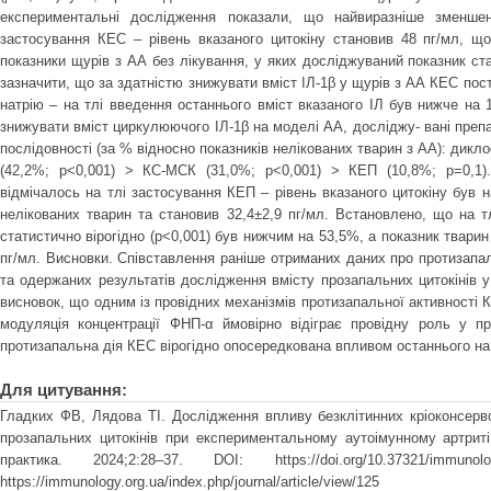
експериментальні дослідження показали, що найвиразніше зменшен
застосування КЕС – рівень вказаного цитокіну становив 48 пг/мл, щ
показники щурів з АА без лікування, у яких досліджуваний показник ста
зазначити, що за здатністю знижувати вміст ІЛ-1β у щурів з АА КЕС по
натрію – на тлі введення останнього вміст вказаного ІЛ був нижче на 1
знижувати вміст циркулюючого ІЛ-1β на моделі АА, досліджу- вані преп
послідовності (за % відносно показників нелікованих тварин з АА): дикл
(42,2%; р<0,001) > КС-МСК (31,0%; р<0,001) > КЕП (10,8%; р=0,1)
відмічалось на тлі застосування КЕП – рівень вказаного цитокіну був н
нелікованих тварин та становив 32,4±2,9 пг/мл. Встановлено, що на 
статистично вірогідно (р<0,001) був нижчим на 53,5%, а показник тварин
пг/мл. Висновки. Співставлення раніше отриманих даних про протизапа
та одержаних результатів дослідження вмісту прозапальних цитокінів 
висновок, що одним із провідних механізмів протизапальної активності 
модуляція концентрації ФНП-α ймовірно відіграє провідну роль у пр
протизапальна дія КЕС вірогідно опосередкована впливом останнього на 
Для цитування:
Гладких ФВ, Лядова ТІ. Дослідження впливу безклітинних кріоконсерво
прозапальних цитокінів при експериментальному аутоімунному артриті.
практика. 2024;2:28–37. DOI: https://doi.org/10.37321/immun
https://immunology.org.ua/index.php/journal/article/view/125