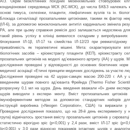
АІЗ. Окрім безклітинних похідних мезенхімільних стовбурових кл
кондиціоновані середовища МСК (КС-МСК), до числа БКБЗ належать кр
основі тимуса, селезінки, плаценти, лімфатичних вузлів та ін. біологі
Блокада сигналізації прозапальними цитокінами, такими як фактор нек
(ІЛ-6), за допомогою моноклональних антитіл кардинально змінила резул
РА, але при цьому справжня ремісія досі залишається недосяжна для 
такий рівень успіху в клініці виявилося складним у випробуваннях 
блокування ІЛ-1β, ІЛ-17 та сімейства ІЛ-12/23 при ревматоїдному
привабливість як терапевтичні мішені. Мета: охарактеризувати впл
біологічних засобів – кріоекстракту плаценти (КЕП), кріоекстракту с
прозапальних цитокінів на моделі ад’юваноного артриту (AA) у щурів. М
дослідження проведені у відповідності до основних біоетичних норм Г
медичної асоціації «Етичні принципи медичних досліджень за участю люд
Дослідження проведені на 42 шурах-самцях масою 200-220 г. АА у 
введенням щурам повного ад’юванта Фрейнда (Thermo Fisher Scientif
розрахунку 0,1 мл на щура. День введення вважали «0» днем експери
щурів виводили з експери- менту. Вміст протизапальних цитокінів 
імуноферментним методом за допомогою стандартних наборів для 
інструкцій виробника («Neogen Corporation», США) та виражали у 
Проведене дослідження показало, що на 28-й день експерименту у н
група) відмічалось зростання вмісту прозапальних цитокінів у сироватці 
статистично вірогідно зріс (р<0,001) у 2,4 рази, вміст ІЛ-17 зріс (р<0
(р<0,001) у 3,0 рази відносно показників інтактних щурів у аналогіч